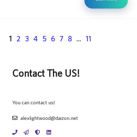
Page
Page
Page
Page
Page
Page
Page
Page
Page
1
2
3
4
5
6
7
8
…
11
Contact The US!
You can contact us!
alexlightwood@daizon.net