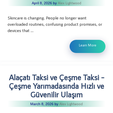
Alex Lightwood
April 8, 2026
by
Skincare is changing. People no longer want
overloaded routines, confusing product promises, or
devices that …
Learn More
Alaçatı Taksi ve Çeşme Taksi –
Çeşme Yarımadasında Hızlı ve
Güvenilir Ulaşım
Alex Lightwood
March 8, 2026
by